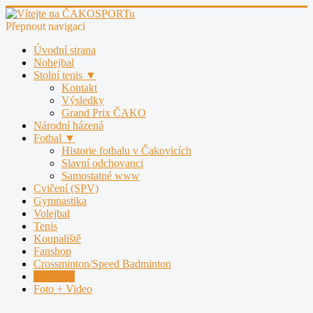
Přepnout navigaci
Úvodní strana
Nohejbal
Stolní tenis ▼
Kontakt
Výsledky
Grand Prix ČAKO
Národní házená
Fotbal ▼
Historie fotbalu v Čakovicích
Slavní odchovanci
Samostatné www
Cvičení (SPV)
Gymnastika
Volejbal
Tenis
Koupaliště
Fanshop
Crossminton/Speed Badminton
Kontakty
Foto + Video