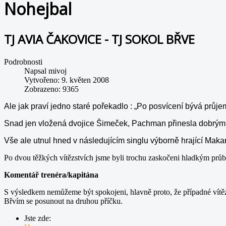
Nohejbal
TJ AVIA ČAKOVICE - TJ SOKOL BŘVE
Podrobnosti
Napsal
mivoj
Vytvořeno: 9. květen 2008
Zobrazeno: 9365
Ale jak praví jedno staré pořekadlo : „Po posvícení bývá průjem
Snad jen vložená dvojice Šimeček, Pachman přinesla dobrým 
Vše ale utnul hned v následujícím singlu výborně hrající Makar
Po dvou těžkých vítězstvích jsme byli trochu zaskočeni hladkým průb
Komentář trenéra/kapitána
S výsledkem nemůžeme být spokojeni, hlavně proto, že případné vítězst
Břvím se posunout na druhou příčku.
Jste zde: