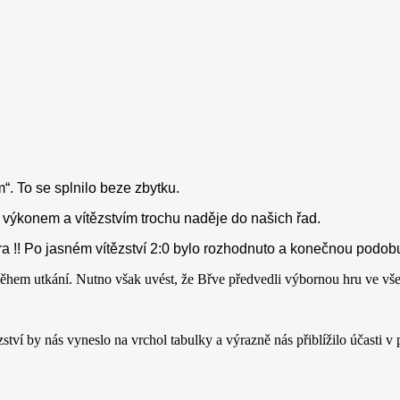
“. To se splnilo beze zbytku.
výkonem a vítězstvím trochu naděje do našich řad.
a !! Po jasném vítězství 2:0 bylo rozhodnuto a konečnou podobu 
ěhem utkání. Nutno však uvést, že Břve předvedli výbornou hru ve všec
ví by nás vyneslo na vrchol tabulky a výrazně nás přiblížilo účasti v p