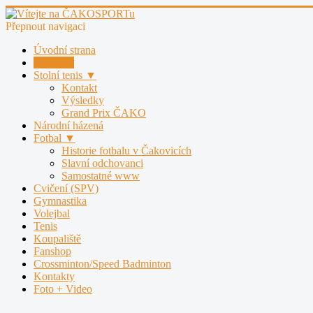
Přepnout navigaci
Úvodní strana
Nohejbal
Stolní tenis ▼
Kontakt
Výsledky
Grand Prix ČAKO
Národní házená
Fotbal ▼
Historie fotbalu v Čakovicích
Slavní odchovanci
Samostatné www
Cvičení (SPV)
Gymnastika
Volejbal
Tenis
Koupaliště
Fanshop
Crossminton/Speed Badminton
Kontakty
Foto + Video