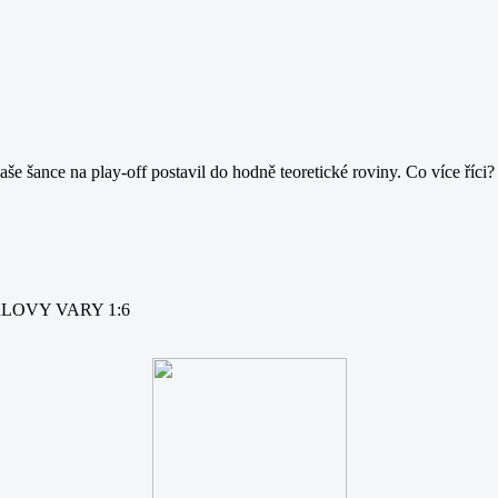
še šance na play-off postavil do hodně teoretické roviny. Co více říci
ARLOVY VARY 1:6