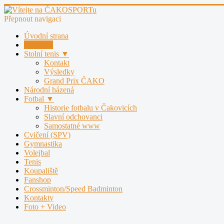
Přepnout navigaci
Úvodní strana
Nohejbal
Stolní tenis ▼
Kontakt
Výsledky
Grand Prix ČAKO
Národní házená
Fotbal ▼
Historie fotbalu v Čakovicích
Slavní odchovanci
Samostatné www
Cvičení (SPV)
Gymnastika
Volejbal
Tenis
Koupaliště
Fanshop
Crossminton/Speed Badminton
Kontakty
Foto + Video