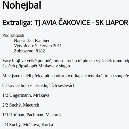
Nohejbal
Extraliga: TJ AVIA ČAKOVICE - SK LIAP
Podrobnosti
Napsal
Jan Kantner
Vytvořeno: 5. červen 2011
Zobrazeno: 8182
Vary hrají ve velké pohodě, my se trochu trápíme a výsledek tomu od
úspěch připsal opět Mrákava v singlu.
Moc jsme chtěli překvapit na úkor favorita, ale tentokrát to na soupeře
Čakovice hráli v následujících sestavách:
1/2 Ungermann, Mrákava
2/2 Suchý, Macurek
1/3 Hofman, Pachman, Macurek
2/3 Suchý, Mrákava, Kurka