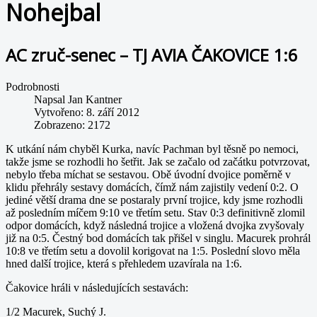
Nohejbal
AC zruč-senec – TJ AVIA ČAKOVICE 1:6
Podrobnosti
Napsal
Jan Kantner
Vytvořeno: 8. září 2012
Zobrazeno: 2172
K utkání nám chyběl Kurka, navíc Pachman byl těsně po nemoci,
takže jsme se rozhodli ho šetřit. Jak se začalo od začátku potvrzovat,
nebylo třeba míchat se sestavou. Obě úvodní dvojice poměrně v
klidu přehrály sestavy domácích, čímž nám zajistily vedení 0:2. O
jediné větší drama dne se postaraly první trojice, kdy jsme rozhodli
až posledním míčem 9:10 ve třetím setu. Stav 0:3 definitivně zlomil
odpor domácích, když následná trojice a vložená dvojka zvyšovaly
již na 0:5. Čestný bod domácích tak přišel v singlu. Macurek prohrál
10:8 ve třetím setu a dovolil korigovat na 1:5. Poslední slovo měla
hned další trojice, která s přehledem uzavírala na 1:6.
Čakovice hráli v následujících sestavách:
1/2 Macurek, Suchý J.