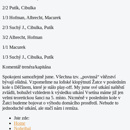
2/2 Putík, Cibulka
1/3 Hofman, Albrecht, Macurek
2/3 Suchý J., Cibulka, Putík
3/2 Albrecht, Hofman
1/1 Macurek
1/3 Suchý J., Cibulka, Putík
Komentář trenéra/kapitána
Spokojeni samozřejmě jsme. Všechna tzv. „povinná“ vítězství
bývají ošidná. Vzpomeňme na loňské klopýtnutí Žatce v posledním
kole s Děčínem, které je stálo play-off. My jsme své utkání naštěstí
zvládli, bohužel vzhledem k výsledku utkání Vsetína máme již jen
velmi teoretickou šanci na 5. místo. Nicméně v posledním kole v
Žatci budeme bojovat o výhodu domácího prostředí. Nebude to
jednoduché utkání, ale stačí nám i remíza.
Jste zde:
Home
Nohejbal