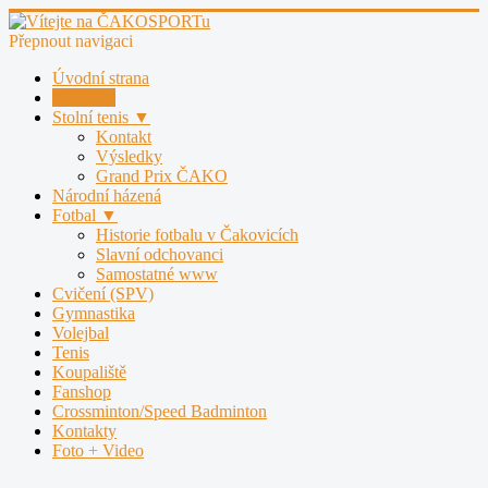
Přepnout navigaci
Úvodní strana
Nohejbal
Stolní tenis ▼
Kontakt
Výsledky
Grand Prix ČAKO
Národní házená
Fotbal ▼
Historie fotbalu v Čakovicích
Slavní odchovanci
Samostatné www
Cvičení (SPV)
Gymnastika
Volejbal
Tenis
Koupaliště
Fanshop
Crossminton/Speed Badminton
Kontakty
Foto + Video