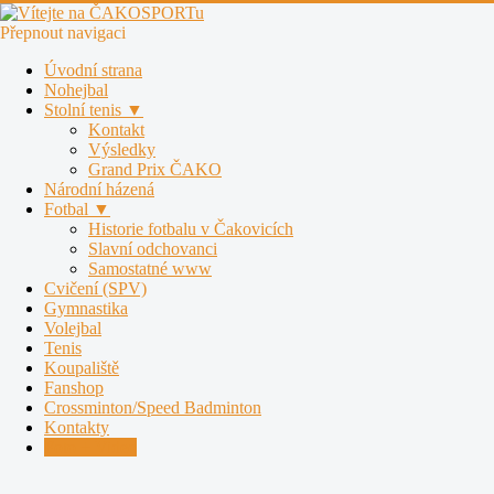
Přepnout navigaci
Úvodní strana
Nohejbal
Stolní tenis ▼
Kontakt
Výsledky
Grand Prix ČAKO
Národní házená
Fotbal ▼
Historie fotbalu v Čakovicích
Slavní odchovanci
Samostatné www
Cvičení (SPV)
Gymnastika
Volejbal
Tenis
Koupaliště
Fanshop
Crossminton/Speed Badminton
Kontakty
Foto + Video